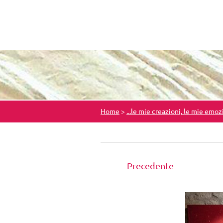
Home
>
...le mie creazioni, le mie emoz
Precedente