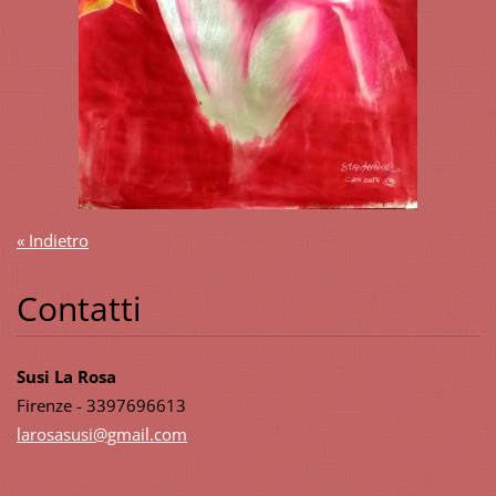
« Indietro
Contatti
Susi La Rosa
Firenze - 3397696613
larosasu
si@gmail
.com