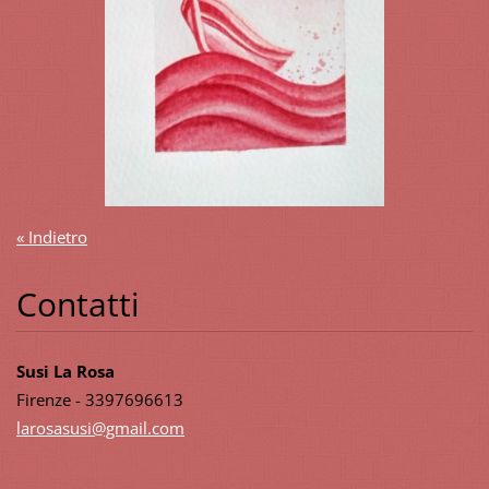
« Indietro
Contatti
Susi La Rosa
Firenze - 3397696613
larosasu
si@gmail
.com