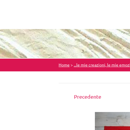
Home
>
...le mie creazioni, le mie emoz
Precedente