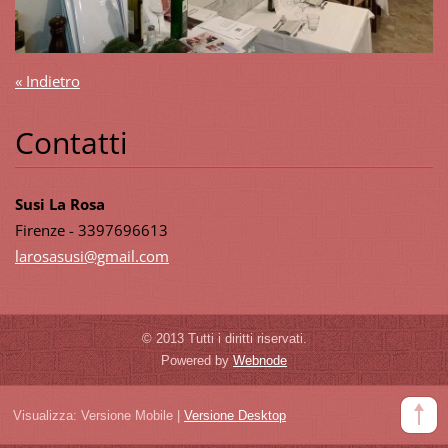
« Indietro
Contatti
Susi La Rosa
Firenze - 3397696613
larosasu
si@gmail
.com
© 2013 Tutti i diritti riservati.
Powered by
Webnode
Visualizza:
Versione Mobile
|
Versione Desktop