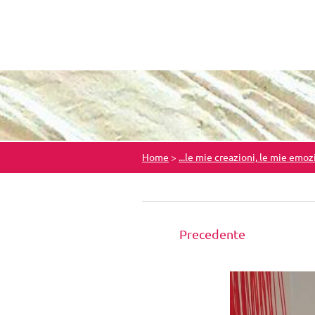
Home
>
...le mie creazioni, le mie emoz
Precedente