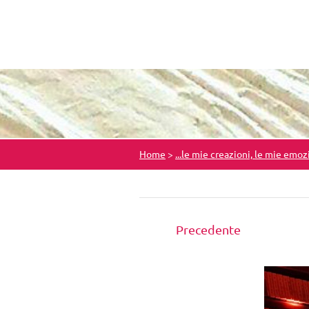
Home
>
...le mie creazioni, le mie emoz
Precedente