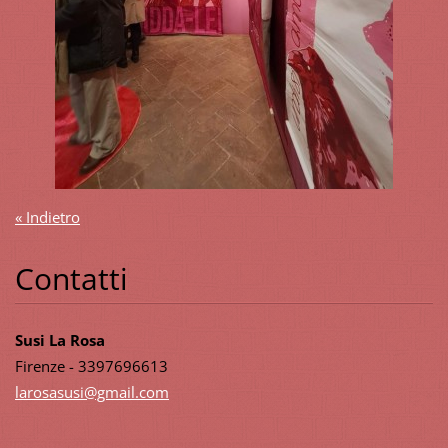
« Indietro
Contatti
Susi La Rosa
Firenze - 3397696613
larosasu
si@gmail
.com