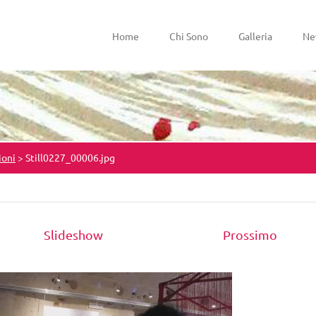
Home
Chi Sono
Galleria
Ne
ioni
>
Still0227_00006.jpg
Slideshow
Prossimo