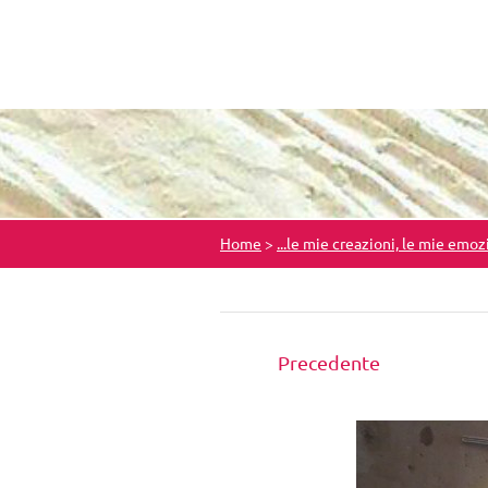
Home
>
...le mie creazioni, le mie emoz
Precedente