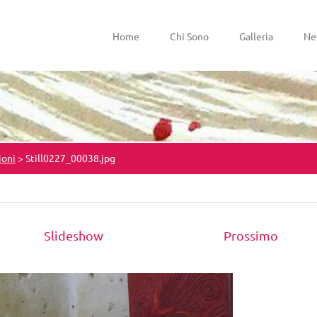
Home
Chi Sono
Galleria
Ne
ioni
>
Still0227_00038.jpg
Slideshow
Prossimo