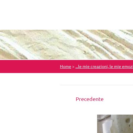
Home
>
...le mie creazioni, le mie emoz
Precedente