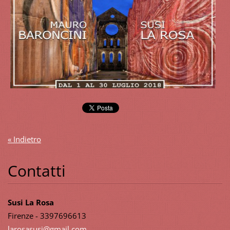
« Indietro
Contatti
Susi La Rosa
Firenze - 3397696613
larosasu
si@gmail
.com