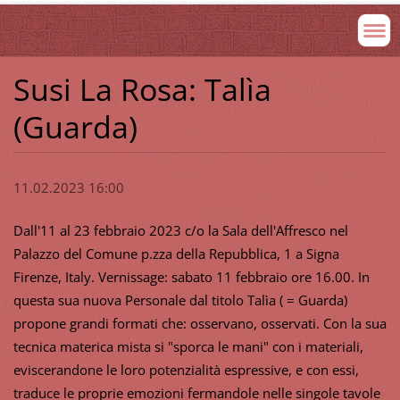
Susi La Rosa: Talìa
(Guarda)
11.02.2023 16:00
Dall'11 al 23 febbraio 2023 c/o la Sala dell'Affresco nel
Palazzo del Comune p.zza della Repubblica, 1 a Signa
Firenze, Italy. Vernissage: sabato 11 febbraio ore 16.00. In
questa sua nuova Personale dal titolo Talìa ( = Guarda)
propone grandi formati che: osservano, osservati. Con la sua
tecnica materica mista si "sporca le mani" con i materiali,
eviscerandone le loro potenzialità espressive, e con essi,
traduce le proprie emozioni fermandole nelle singole tavole