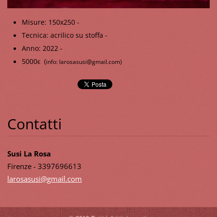
Misure: 150x250 -
Tecnica: acrilico su stoffa -
Anno: 2022 -
5000
(
info: larosasusi@gmail.com)
€
Contatti
Susi La Rosa
Firenze - 3397696613
larosasu
si@gmail
.com