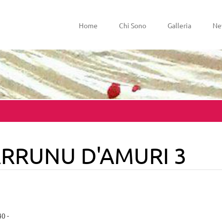
Home
Chi Sono
Galleria
Ne
ARRUNU D'AMURI 3
0 -