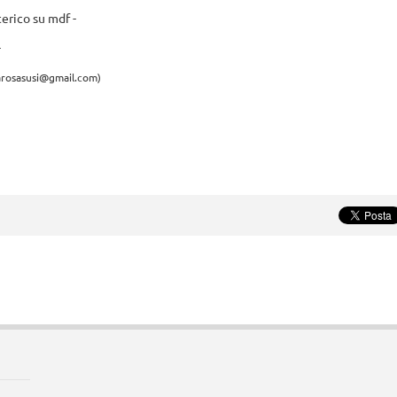
erico su mdf -
-
larosasusi@gmail.com)