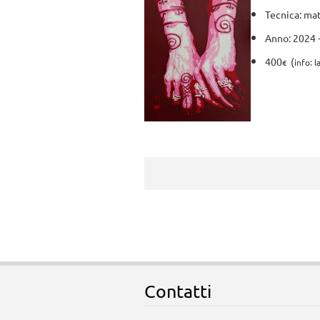
Tecnica: mat
Anno: 2024 
400
(
€
info: 
Contatti