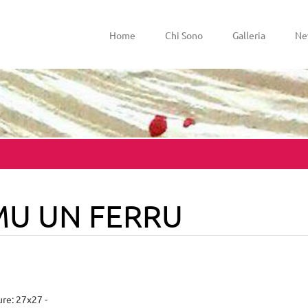
Home
Chi Sono
Galleria
Ne
U UN FERRU
re: 27x27 -