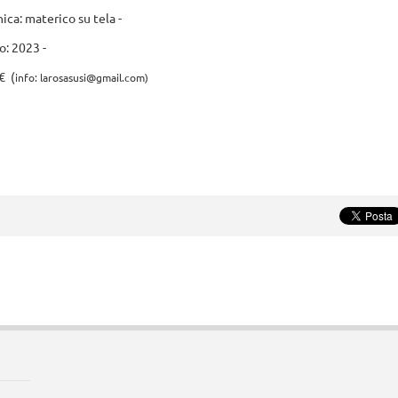
ica: materico su tela -
: 2023 -
€ (
info: larosasusi@gmail.com)