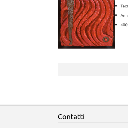
Tecn
Anno
400
Contatti