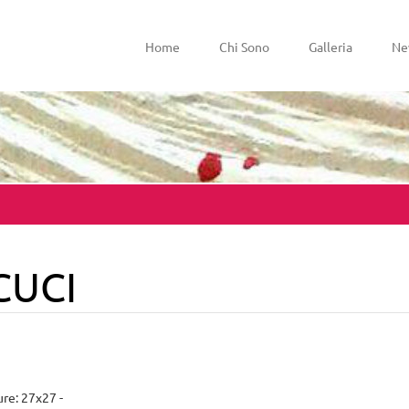
Home
Chi Sono
Galleria
Ne
CUCI
re: 27x27 -