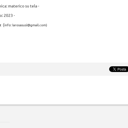
ica: materico su tela -
: 2023 -
(
€
info: larosasusi@gmail.com)