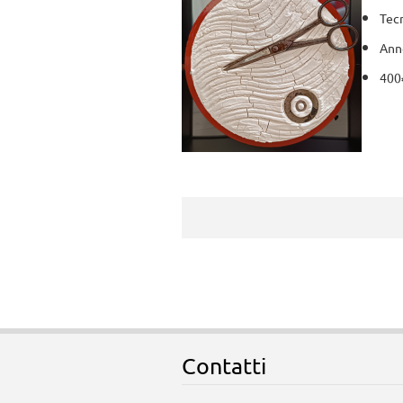
Tecn
Anno
400
Contatti