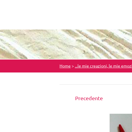
Home
>
...le mie creazioni, le mie emoz
Precedente