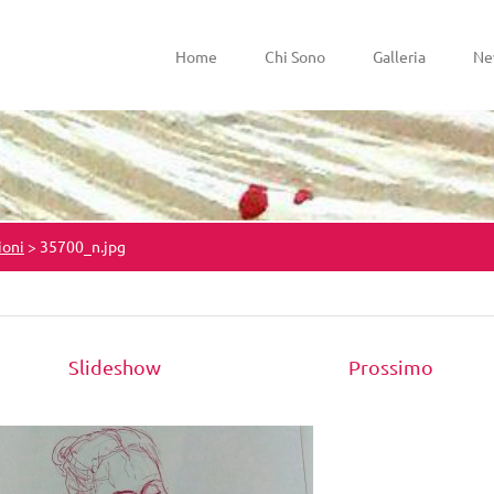
Home
Chi Sono
Galleria
Ne
ioni
>
35700_n.jpg
Slideshow
Prossimo