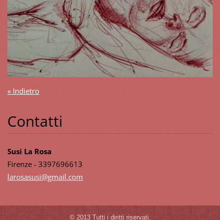
« Indietro
Contatti
Susi La Rosa
Firenze - 3397696613
larosasu
si@gmail
.com
© 2013 Tutti i diritti riservati.