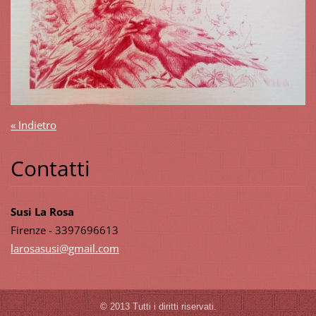
« Indietro
Contatti
Susi La Rosa
Firenze - 3397696613
larosasu
si@gmail
.com
© 2013 Tutti i diritti riservati.