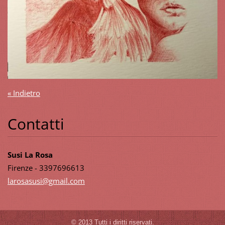
« Indietro
Contatti
Susi La Rosa
Firenze - 3397696613
larosasu
si@gmail
.com
© 2013 Tutti i diritti riservati.