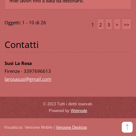
miei lavori fino a data da destinarsi.
Oggetti: 1 - 10 di 26
1
2
3
>
>>
Contatti
Susi La Rosa
Firenze - 3397696613
larosasu
si@gmail
.com
© 2013 Tutti i diritti riservati.
Powered by
Webnode
Visualizza:
Versione Mobile
|
Versione Desktop